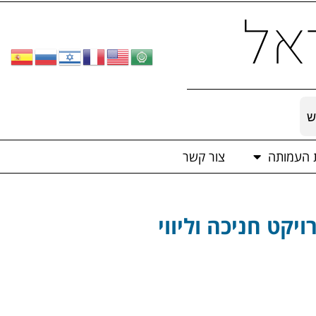
אל
ש
ת העמותה
צור קשר
קט חניכה וליווי