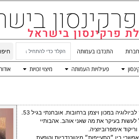
רקינסון בישר
ת פרקינסון בישראל
חברות
התנדבו בעמותה
חיפו
נסון
פעילויות העמותה
מיצוי זכויות
אודו
שמי איתן גרוס, בן 58, אב לגיל (22) ולאיל (20), ופרופסור לביולוגיה במכון ויצמן ברחובות. אובחנתי בגיל 53.
 לעשות בעיקר את מה שאני אוהב. אהבותיי
וריקוד אימפרוביזציה.
שרי בין ״התעייפות״ מיטוכנדריות והופעת