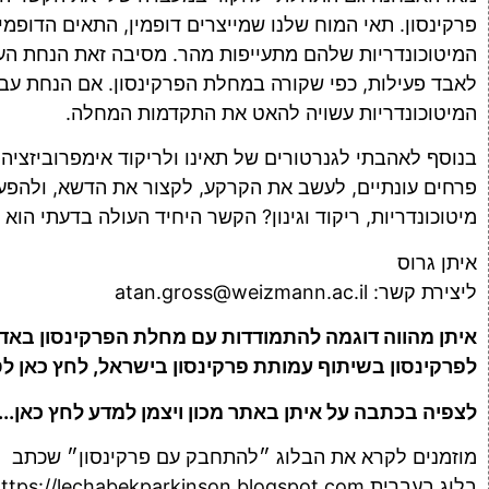
פרקינסון. תאי המוח שלנו שמייצרים דופמין, התאים הדופמינ
המיטוכונדריות שלהם מתעייפות מהר. מסיבה זאת הנחת העב
לאבד פעילות, כפי שקורה במחלת הפרקינסון. אם הנחת עבודת
המיטוכונדריות עשויה להאט את התקדמות המחלה.
בנוסף לאהבתי לגנרטורים של תאינו ולריקוד אימפרוביזציה,
פרחים עונתיים, לעשב את הקרקע, לקצור את הדשא, ולהפע
מיטוכונדריות, ריקוד וגינון? הקשר היחיד העולה בדעתי הוא
איתן גרוס
ליצירת קשר:
atan.gross@weizmann.ac.il
איתן מהווה דוגמה להתמודדות עם מחלת הפרקינסון בא
לפרקינסון בשיתוף עמותת פרקינסון בישראל,
לחץ כאן לס
לצפיה בכתבה על איתן באתר מכון ויצמן למדע
לחץ כאן..
מוזמנים לקרא את הבלוג ״להתחבק עם פרקינסון״ שכתב פ
בלוג בעברית
ttps://lechabekparkinson.blogspot.com