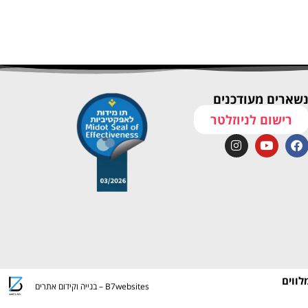
שארים מעודכנים
רישום לניוזלטר
לווים
B7websites – בנייה וקידום אתרים