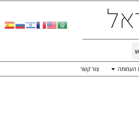
אל
ש
ת העמותה
צור קשר